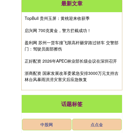
最新文章
TopBull 贵州玉屏：黄桃迎来收获季
启兴网 700克黄金，警方拦截成功！
盈利网 苏州一货车撞飞限高杆砸穿路过轿车 交警部
门：驾驶员面部擦伤
正好配资 2026年APEC林业部长级会议在深圳召开
浙商配资 国家发展改革委紧急安排3000万元支持吉
林台风暴雨洪涝灾害灾后应急恢复
话题标签
中股网
点点金