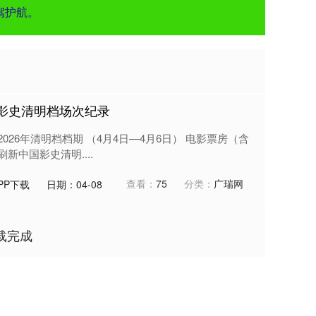
驾护航。
国影史清明档场次纪录
 2026年清明档档期 （4月4日—4月6日） 电影票房（含
刷新中国影史清明....
查看：
75
分类：
广瑞网
PP下载
日期：04-08
载完成