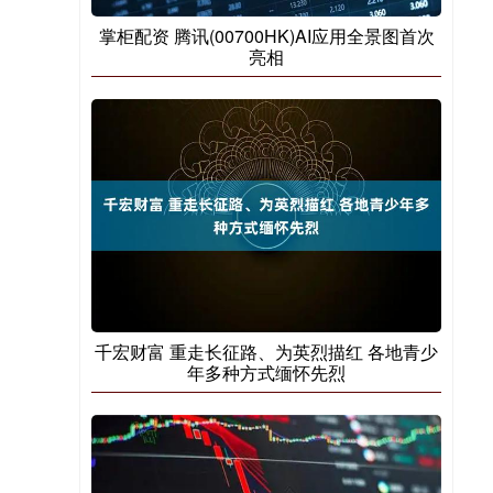
掌柜配资 腾讯(00700HK)AI应用全景图首次
亮相
千宏财富 重走长征路、为英烈描红 各地青少
年多种方式缅怀先烈