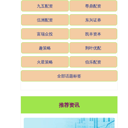
九五配资
尊鼎配资
伍洲配资
东兴证券
富瑞众投
凯丰资本
趣策略
荆叶优配
火星策略
伯乐配资
全部话题标签
推荐资讯