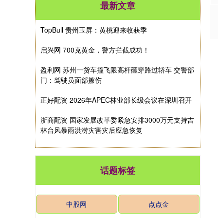
最新文章
TopBull 贵州玉屏：黄桃迎来收获季
启兴网 700克黄金，警方拦截成功！
盈利网 苏州一货车撞飞限高杆砸穿路过轿车 交警部
门：驾驶员面部擦伤
正好配资 2026年APEC林业部长级会议在深圳召开
浙商配资 国家发展改革委紧急安排3000万元支持吉
林台风暴雨洪涝灾害灾后应急恢复
话题标签
中股网
点点金