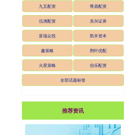
九五配资
尊鼎配资
伍洲配资
东兴证券
富瑞众投
凯丰资本
趣策略
荆叶优配
火星策略
伯乐配资
全部话题标签
推荐资讯