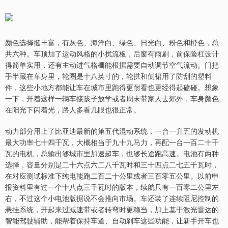
颜色选择挺丰富，有灰色、海洋白、绿色、日光白、粉色和橙色，总
共六种。车顶加了运动风格的小扰流板，后窗有雨刷，前保险杠设计
得简单实用，还有主动进气格栅能根据需要自动调节空气流动。门把
手半藏在车身里，轮圈是十八英寸的，轮拱和侧裙用了防刮的塑料
件，这些小地方都能让车在城市里跑得更耐看也更经得起磕碰。想象
一下，开着这样一辆车接孩子放学或者周末带家人去郊外，车身颜色
在阳光下闪着光，路人多看几眼也很正常。
动力部分用上了比亚迪最新的第五代混动系统，一台一升五的发动机
最大功率七十四千瓦，大概相当于九十九马力，再配一台一百二十千
瓦的电机，总输出够城市里加速超车，也够长途跑高速。电池有两种
选择，容量分别是二十六点六二八千瓦时和三十四点二七五千瓦时，
在对应测试标准下纯电能跑二百二十公里或者三百零五公里。以前申
报资料里有过一个十八点三千瓦时的版本，续航只有一百零二公里左
右，不过这个小电池版据说不会推向市场。车还装了连续阻尼控制的
悬挂系统，开起来过减速带或者转弯时更稳当，加上基于激光雷达的
智能驾驶辅助，能帮着保持车道、自动刹车这些功能，让新手开车也