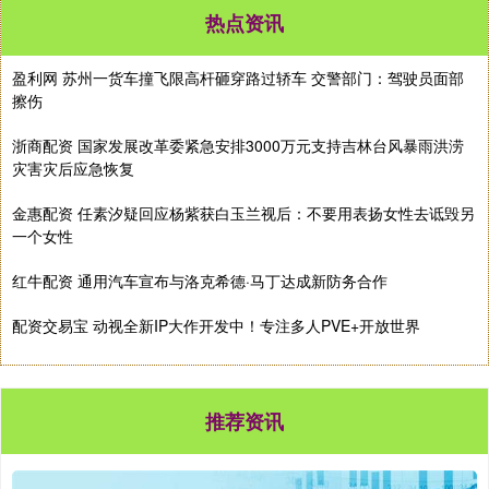
热点资讯
盈利网 苏州一货车撞飞限高杆砸穿路过轿车 交警部门：驾驶员面部
擦伤
浙商配资 国家发展改革委紧急安排3000万元支持吉林台风暴雨洪涝
灾害灾后应急恢复
金惠配资 任素汐疑回应杨紫获白玉兰视后：不要用表扬女性去诋毁另
一个女性
红牛配资 通用汽车宣布与洛克希德·马丁达成新防务合作
配资交易宝 动视全新IP大作开发中！专注多人PVE+开放世界
推荐资讯