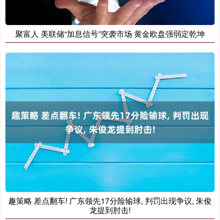
聚富人 美联储“加息信号”突袭市场 黄金欧盘强弱定乾坤
趣策略 差点翻车! 广东领先17分险输球, 判罚出现争议, 朱俊
龙提到肘击!