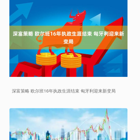
深富策略 欧尔班16年执政生涯结束 匈牙利迎来新变局