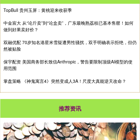
TopBull 贵州玉屏：黄桃迎来收获季
中金宸大 从“论斤卖”到“论盒卖”，广东最晚熟荔枝已基本售罄！如何
做到好果卖好价？
双融优配 70岁知名港星米雪疑遭男性骚扰，双手明确表示拒绝，但仍
然被贴脸
保宇配资 美国商务部长致信Anthropic，警告要限制顶级AI模型的使
用范围
掌盘策略 《神鬼寓言4》突然变成人3A！尺度大真能逆天改命？
推荐资讯