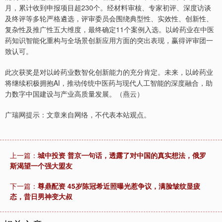
月，累计收到申报项目超230个。经材料审核、专家初评、深度访谈
及终评等多轮严格遴选，评审委员会围绕典型性、实效性、创新性、
复杂性及推广性五大维度，最终确定11个案例入选。以岭药业在中医
药知识智能化重构与全场景创新应用方面的突出表现，赢得评审团一
致认可。
此次获奖是对以岭药业数智化创新能力的充分肯定。未来，以岭药业
将继续积极拥抱AI，推动传统中医药与现代人工智能的深度融合，助
力数字中国建设与产业高质量发展。（燕云）
广瑞网提示：文章来自网络，不代表本站观点。
上一篇：
城中投资 普京一句话，透露了对中国的真实想法，俄罗
斯渴望一个强大盟友
下一篇：
尊鼎配资 45岁陈冠希近照曝光惹争议，满脸皱纹显疲
态，昔日男神变大叔