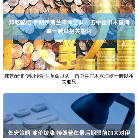
邦乾配倍 伊朗伊斯兰革命卫队：击中霍尔木兹海峡一艘以相
关船只