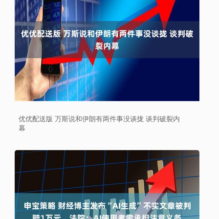
优优配送版 万斯说和伊朗有两件事没谈拢 谈判破裂内
幕